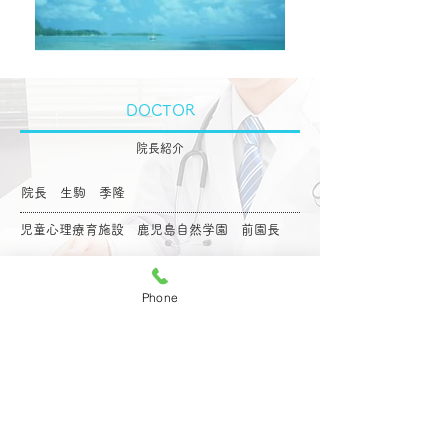
​DOCTOR
院長紹介
院長 生駒 季隆
児童心理療育施設 鹿児島自然学園 前園長
院長 略歴
Phone
1984年 福岡大学医学部卒業
2007年 いこまクリニック開院
児童心理療育施設の前園長としての経験を活かし、学童
期から青年期までの相談に対応しています。一人ひとり
のココロと向き合う診療を大切にしています。