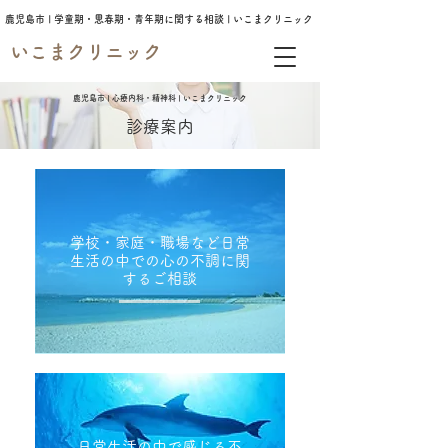
鹿児島市 | 学童期・思春期・青年期に関する相談 | いこまクリニック
いこまクリニック
鹿児島市 | 心療内科・精神科
| いこまクリニック
診療案内
学校・家庭・職場など日常
生活の中での心の不調に関
するご相談
​日常生活の中で感じる不