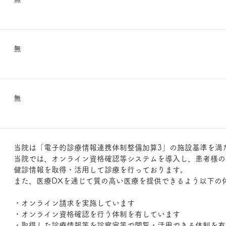
無
無
当院は「電子的診療情報連携体制整備加算3」の施設基準を満
当院では、オンライン資格確認等システムを導入し、患者様の
健診情報を取得・活用して診療を行っております。
​
また、医療DXを通じて質の高い医療を提供できるよう以下の
​
・オンライン請求を実施しています
​
・オンライン資格確認を行う体制を有しています
​
・取得した診療情報等を診察室等で閲覧・活用できる体制を